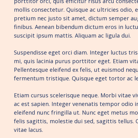
porttitor orci, quis efficitur risus arcu cons
mollis consectetur. Quisque ac ultricies odio, e
pretium nec justo sit amet, dictum semper augu
finibus. Aenean bibendum dictum eros in luctus
suscipit ipsum mattis. Aliquam ac ligula dui.
Suspendisse eget orci diam. Integer luctus tris
mi, quis lacinia purus porttitor eget. Etiam v
Pellentesque eleifend ex felis, ut euismod neque
fermentum tristique. Quisque eget tortor ac 
Etiam cursus scelerisque neque. Morbi vitae vi
ac est sapien. Integer venenatis tempor odio i
eleifend nunc fringilla ut. Nunc eget metus mo
felis sagittis, molestie dui sed, sagittis tellu
vitae lacus.