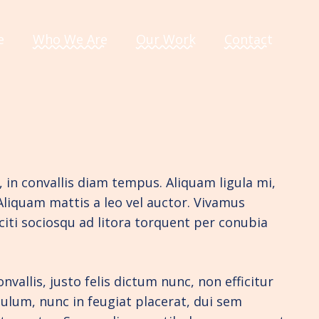
e
Who We Are
Our Work
Contact
, in convallis diam tempus. Aliquam ligula mi,
 Aliquam mattis a leo vel auctor. Vivamus
iti sociosqu ad litora torquent per conubia
vallis, justo felis dictum nunc, non efficitur
lum, nunc in feugiat placerat, dui sem