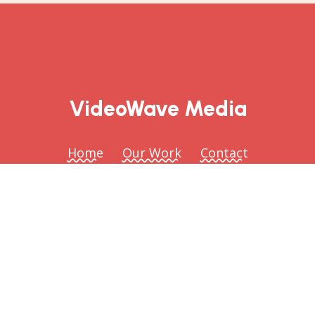
VideoWave Media
Home
Our Work
Contact
© 2026 VideoWave Media
Website by Greenhill Communications