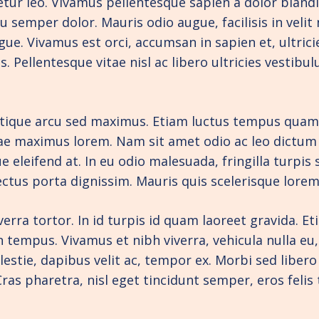
ectetur leo. Vivamus pellentesque sapien a dolor bla
u semper dolor. Mauris odio augue, facilisis in velit
e. Vivamus est orci, accumsan in sapien et, ultricie
. Pellentesque vitae nisl ac libero ultricies vestib
tique arcu sed maximus. Etiam luctus tempus quam, qu
itae maximus lorem. Nam sit amet odio ac leo dictum 
 eleifend at. In eu odio malesuada, fringilla turpis s
lectus porta dignissim. Mauris quis scelerisque lo
verra tortor. In id turpis id quam laoreet gravida. E
n tempus. Vivamus et nibh viverra, vehicula nulla eu,
lestie, dapibus velit ac, tempor ex. Morbi sed liber
s. Cras pharetra, nisl eget tincidunt semper, eros feli