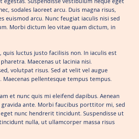
ndit egestas. Suspendisse vestibulum neque eget
 nec, sodales laoreet arcu. Duis magna risus,
s euismod arcu. Nunc feugiat iaculis nisi sed
ulum. Morbi dictum leo vitae quam dictum, in
is luctus justo facilisis non. In iaculis est
pharetra. Maecenas ut lacinia nisi.
ed, volutpat risus. Sed at velit vel augue
rem. Maecenas pellentesque tempus tempus.
tiam et nunc quis mi eleifend dapibus. Aenean
 gravida ante. Morbi faucibus porttitor mi, sed
o eget nunc hendrerit tincidunt. Suspendisse ut
s tincidunt nulla, ut ullamcorper massa risus