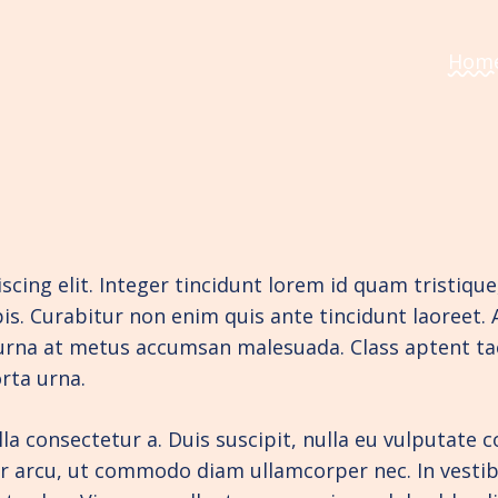
Hom
cing elit. Integer tincidunt lorem id quam tristique
pis. Curabitur non enim quis ante tincidunt laoreet.
urna at metus accumsan malesuada. Class aptent tac
rta urna.
a consectetur a. Duis suscipit, nulla eu vulputate con
 arcu, ut commodo diam ullamcorper nec. In vestibu